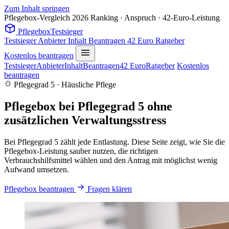
Zum Inhalt springen
Pflegebox-Vergleich 2026
Ranking · Anspruch · 42-Euro-Leistung
Pflegebox
Testsieger
Testsieger
Anbieter
Inhalt
Beantragen
42 Euro
Ratgeber
Kostenlos beantragen
Testsieger
Anbieter
Inhalt
Beantragen
42 Euro
Ratgeber
Kostenlos
beantragen
Pflegegrad 5 · Häusliche Pflege
Pflegebox bei Pflegegrad 5 ohne
zusätzlichen Verwaltungsstress
Bei Pflegegrad 5 zählt jede Entlastung. Diese Seite zeigt, wie Sie die
Pflegebox-Leistung sauber nutzen, die richtigen
Verbrauchshilfsmittel wählen und den Antrag mit möglichst wenig
Aufwand umsetzen.
Pflegebox beantragen
Fragen klären