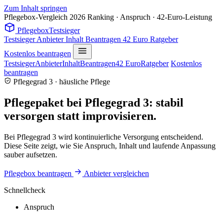
Zum Inhalt springen
Pflegebox-Vergleich 2026
Ranking · Anspruch · 42-Euro-Leistung
Pflegebox
Testsieger
Testsieger
Anbieter
Inhalt
Beantragen
42 Euro
Ratgeber
Kostenlos beantragen
Testsieger
Anbieter
Inhalt
Beantragen
42 Euro
Ratgeber
Kostenlos
beantragen
Pflegegrad 3 · häusliche Pflege
Pflegepaket bei Pflegegrad 3: stabil
versorgen statt improvisieren.
Bei Pflegegrad 3 wird kontinuierliche Versorgung entscheidend.
Diese Seite zeigt, wie Sie Anspruch, Inhalt und laufende Anpassung
sauber aufsetzen.
Pflegebox beantragen
Anbieter vergleichen
Schnellcheck
Anspruch